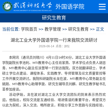
外国语学院
研究生教育
当前位置:
学院首页
>>
教学管理
>>
研究生教育
>> 正文
湖北工业大学外国语学院一行来我院交流研讨
2026-06-14 点击：[
85
]
本网讯（通讯员刘晓川）
月
日
时
分，湖北工业大学外国语
6
11
14
30
学院副院长李池利
、
教育中心
主任
肖家燕、
学术
学位
点
负责人
胡忠
MTI
青、
教育中心
副主任
涂慧琴一
行到访我院，双方就翻译硕士、学术
MTI
硕士学位点建设、课程体系、实践教学、导师管理及论文质量管控等
工作开展交流研讨。我院
科研
副院长龙在波、
教育中心常务副主任
MTI
姚刚
、
教育中心
助理
李
旎
、
研究生
辅导员
刘
麒
、
研究生
教学
秘书
孔
MTI
荃
参加座谈。
活动伊始，龙在波对湖北工业大学交流团队的到来表示热烈欢
迎。他指出，校际交流是互通经验、增进情谊的重要平台，希望双方
以此为契机，深入交流、畅所欲言，积极分享工作思路与实践经验，