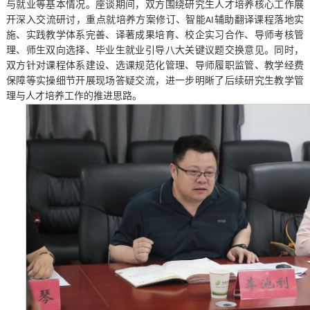
与就业等基本情况。座谈期间，
双方围绕研究生人才培养核心工作展
开深入交流研讨，重点就培养方案修订、智能
辅助翻译课程落地实
AI
施、实践教学体系完善、译著成果培育、校企实习合作、导师考核管
理、师生双向选择、毕业生就业引导八大关键议题交换意见。同时，
双方针对课程体系建设、选课规范化管理、导师履职监管、教学经费
保障等实操细节开展现场答疑交流，进一步明晰了后续研究生教学管
理与人才培养工作的推进思路。