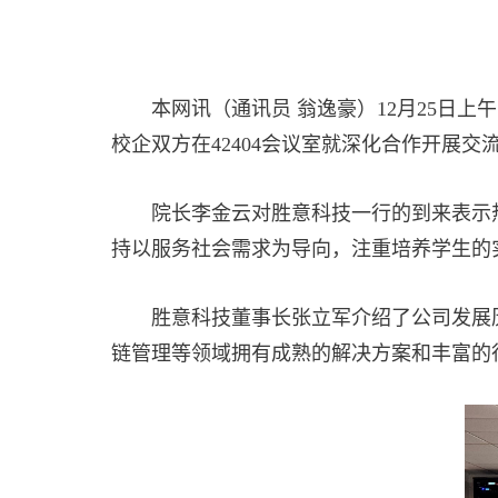
本
网讯（通讯员
翁逸豪
）
12
月
25
日上午
校企双方在
42404
会议室就深化合作开展交
院长李金云对胜意科技一行的到来表示
持以服务社会需求为导向，注重培养学生的
胜意科技董事长张立军介绍了
公司
发展
链管理等领域拥有成熟的解决方案和丰富的