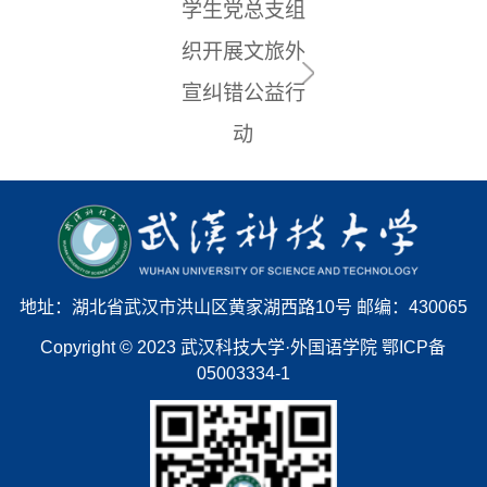
学生党总支组
织开展文旅外
宣纠错公益行
动
地址：湖北省武汉市洪山区黄家湖西路10号 邮编：430065
Copyright © 2023 武汉科技大学·外国语学院 鄂ICP备
05003334-1